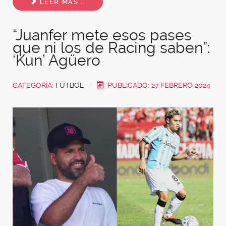
LEER MÁS...
“Juanfer mete esos pases
que ni los de Racing saben”:
‘Kun’ Agüero
CATEGORÍA:
FÚTBOL
PUBLICADO: 27 FEBRERO 2024