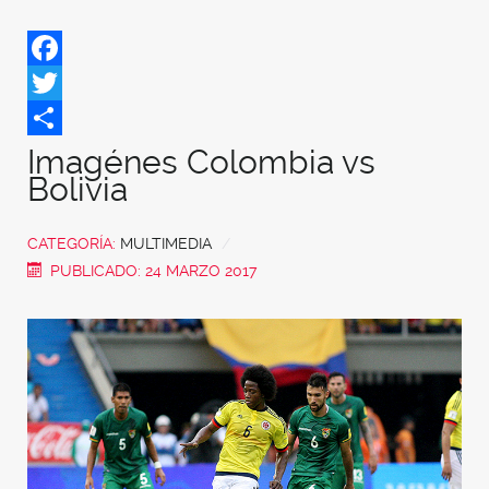
Facebook
Twitter
Share
Imagénes Colombia vs
Bolivia
CATEGORÍA:
MULTIMEDIA
PUBLICADO: 24 MARZO 2017