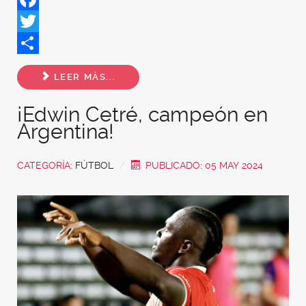
Facebook
Twitter
Share
LEER MÁS...
¡Edwin Cetré, campeón en
Argentina!
CATEGORÍA:
FÚTBOL
PUBLICADO: 05 MAY 2024