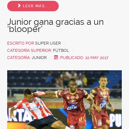
Share
LEER MÁS...
Junior gana gracias a un
'blooper'
ESCRITO POR
SUPER USER
CATEGORÍA SUPERIOR:
FÚTBOL
CATEGORÍA:
JUNIOR
PUBLICADO: 22 MAY 2017