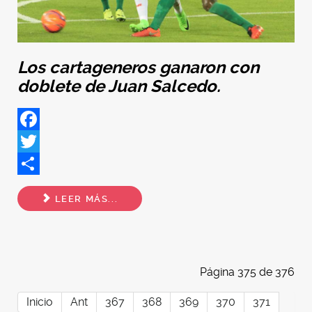
Los cartageneros ganaron con
doblete de Juan Salcedo.
Facebook
Twitter
Share
LEER MÁS...
Página 375 de 376
Inicio
Ant
367
368
369
370
371