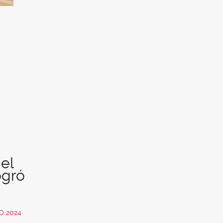
el
ogró
O 2024