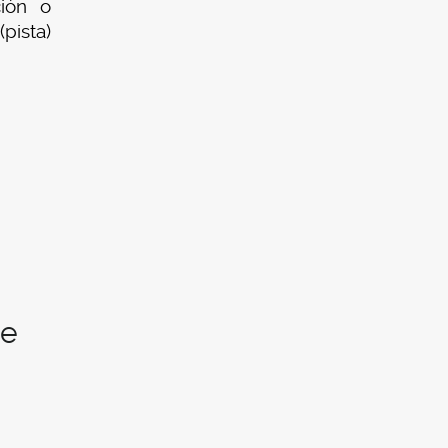
ción o
pista)
te