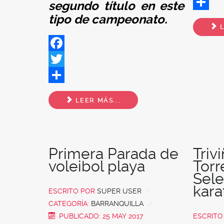
Twitter
segundo título en este
tipo de campeonato.
Share
L
Facebook
Twitter
Share
LEER MÁS...
Primera Parada de
Triv
voleibol playa
Torr
Sele
kara
ESCRITO POR
SUPER USER
CATEGORÍA:
BARRANQUILLA
PUBLICADO: 25 MAY 2017
ESCRIT