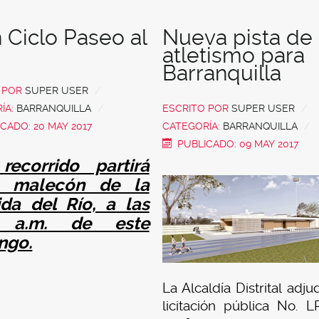
 Ciclo Paseo al
Nueva pista de
atletismo para
Barranquilla
O POR
SUPER USER
ÍA:
BARRANQUILLA
ESCRITO POR
SUPER USER
CADO: 20 MAY 2017
CATEGORÍA:
BARRANQUILLA
PUBLICADO: 09 MAY 2017
recorrido partirá
l malecón de la
da del Río, a las
0 a.m. de este
ngo.
La Alcaldía Distrital adju
ok
licitación pública No. L