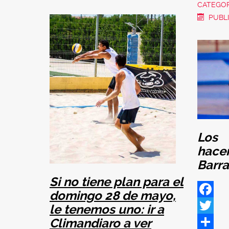
CATEGOR
PUBLI
Los
hace
Barra
Si no tiene plan para el
domingo 28 de mayo,
Facebo
le tenemos uno: ir a
Climandiaro a ver
Twitter