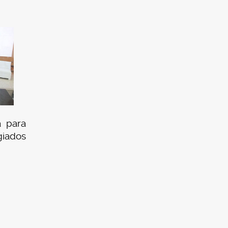
a para
iados