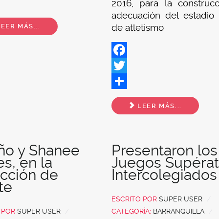
2016, para la construc
adecuación del estadio (
EER MÁS...
de atletismo
Facebook
Twitter
Share
LEER MÁS...
iño y Shanee
Presentaron los
es, en la
Juegos Supéra
cción de
Intercolegiados
te
ESCRITO POR
SUPER USER
O POR
SUPER USER
CATEGORÍA:
BARRANQUILLA