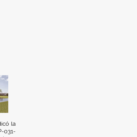
dicó la
P-031-