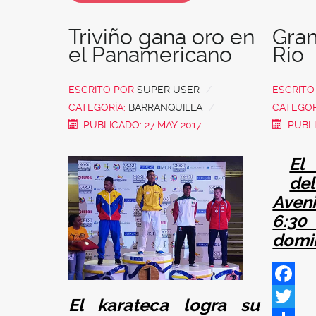
Triviño gana oro en
Gran
el Panamericano
Río
ESCRITO POR
SUPER USER
ESCRIT
CATEGORÍA:
BARRANQUILLA
CATEGOR
PUBLICADO: 27 MAY 2017
PUBLI
El 
de
Aveni
6:3
domi
Facebo
El karateca logra su