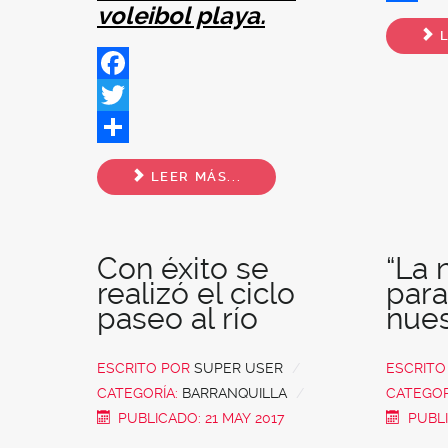
voleibol playa.
Share
L
Facebook
Twitter
Share
LEER MÁS...
Con éxito se
“La 
realizó el ciclo
para
paseo al río
nues
ESCRITO POR
SUPER USER
ESCRIT
CATEGORÍA:
BARRANQUILLA
CATEGOR
PUBLICADO: 21 MAY 2017
PUBLI