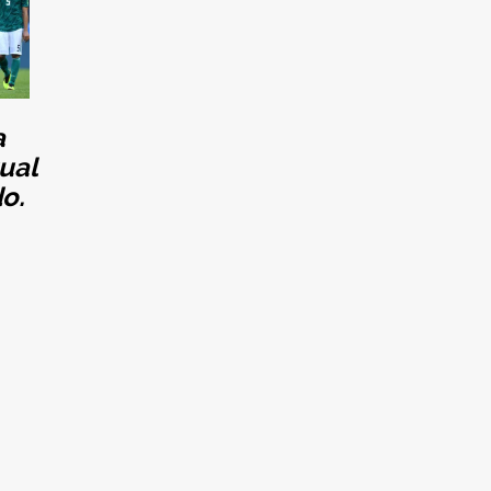
a
ual
o.