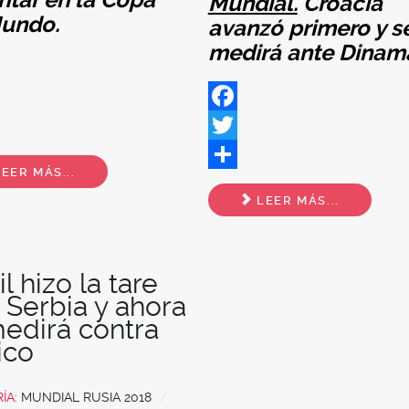
ntar en la Copa
Mundial.
Croacia
Mundo.
avanzó primero y s
medirá ante Dinam
ok
Facebook
Twitter
EER MÁS...
Share
LEER MÁS...
il hizo la tare
 Serbia y ahora
edirá contra
ico
ÍA:
MUNDIAL RUSIA 2018