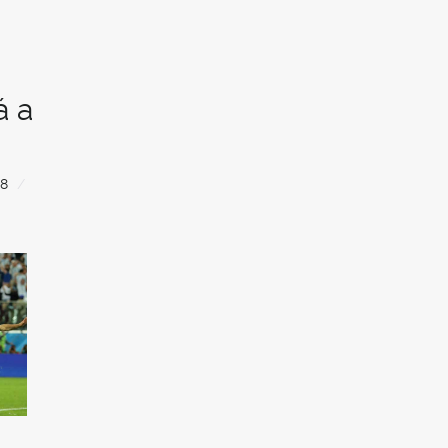
á a
8