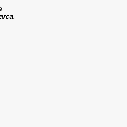
e
arca.