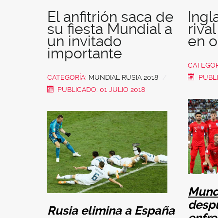
El anfitrión saca de
Ingl
su fiesta Mundial a
riva
un invitado
en o
importante
CATEGOR
CATEGORÍA:
MUNDIAL RUSIA 2018
PUBLI
PUBLICADO: 01 JULIO 2018
Mundi
despu
Rusia elimina a España