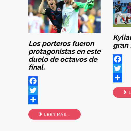
Kylia
Los porteros fueron
gran 
protagonistas en este
duelo de octavos de
final.
Facebo
Twitter
Share
Facebook
L
Twitter
Share
LEER MÁS...