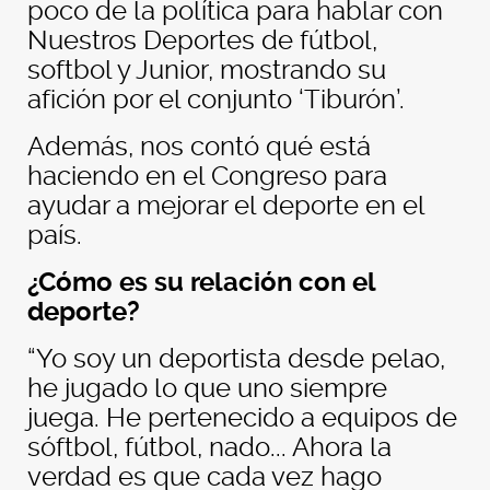
poco de la política para hablar con
Nuestros Deportes de fútbol,
softbol y Junior, mostrando su
afición por el conjunto ‘Tiburón’.
Además, nos contó qué está
haciendo en el Congreso para
ayudar a mejorar el deporte en el
país.
¿Cómo es su relación con el
deporte?
“Yo soy un deportista desde pelao,
he jugado lo que uno siempre
juega. He pertenecido a equipos de
sóftbol, fútbol, nado... Ahora la
verdad es que cada vez hago