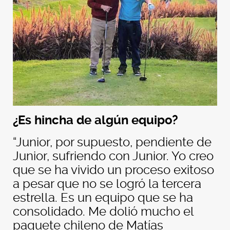
¿Es hincha de algún equipo?
“Junior, por supuesto, pendiente de
Junior, sufriendo con Junior. Yo creo
que se ha vivido un proceso exitoso
a pesar que no se logró la tercera
estrella. Es un equipo que se ha
consolidado. Me dolió mucho el
paquete chileno de Matías