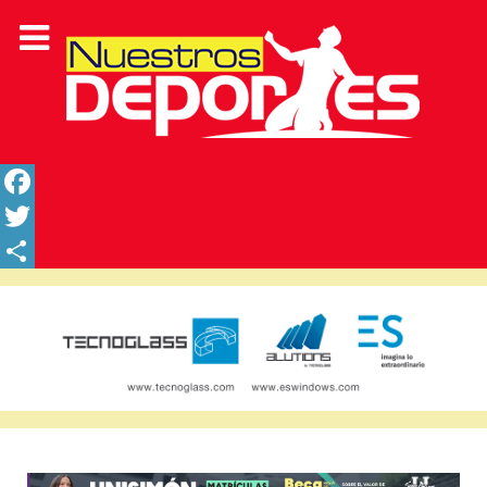
Facebook
Twitter
Share