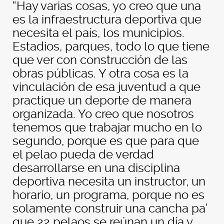
“Hay varias cosas, yo creo que una
es la infraestructura deportiva que
necesita el país, los municipios.
Estadios, parques, todo lo que tiene
que ver con construcción de las
obras públicas. Y otra cosa es la
vinculación de esa juventud a que
practique un deporte de manera
organizada. Yo creo que nosotros
tenemos que trabajar mucho en lo
segundo, porque es que para que
el pelao pueda de verdad
desarrollarse en una disciplina
deportiva necesita un instructor, un
horario, un programa, porque no es
solamente construir una cancha pa’
que 22 pelaos se reúnan un día y