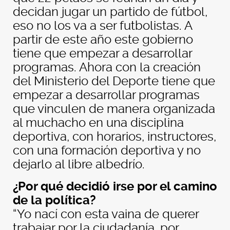
decidan jugar un partido de fútbol,
eso no los va a ser futbolistas. A
partir de este año este gobierno
tiene que empezar a desarrollar
programas. Ahora con la creación
del Ministerio del Deporte tiene que
empezar a desarrollar programas
que vinculen de manera organizada
al muchacho en una disciplina
deportiva, con horarios, instructores,
con una formación deportiva y no
dejarlo al libre albedrío.
¿Por qué decidió irse por el camino
de la política?
“Yo nací con esta vaina de querer
trabajar por la ciudadanía, por