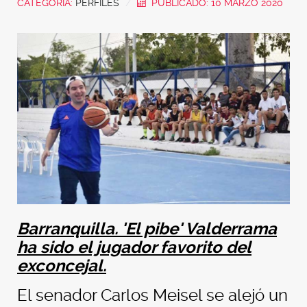
CATEGORÍA:
PERFILES
PUBLICADO: 10 MARZO 2020
Barranquilla. 'El pibe' Valderrama
ha sido el jugador favorito del
exconcejal.
El senador Carlos Meisel se alejó un