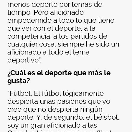
menos deporte por temas de
tiempo. Pero aficionado
empedernido a todo lo que tiene
que ver con el deporte, a la
competencia, a los partidos de
cualquier cosa, siempre he sido un
aficionado a todo el tema
deportivo”.
¿Cuál es el deporte que más le
gusta?
“Fútbol. El fútbol lógicamente
despierta unas pasiones que yo
creo que no despierta ningún
deporte. Y, de segundo, el béisbol,
soy un gran aficionado a las