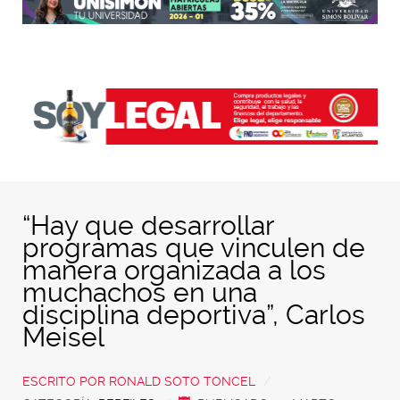
“Hay que desarrollar
programas que vinculen de
manera organizada a los
muchachos en una
disciplina deportiva”, Carlos
Meisel
ESCRITO POR
RONALD SOTO TONCEL