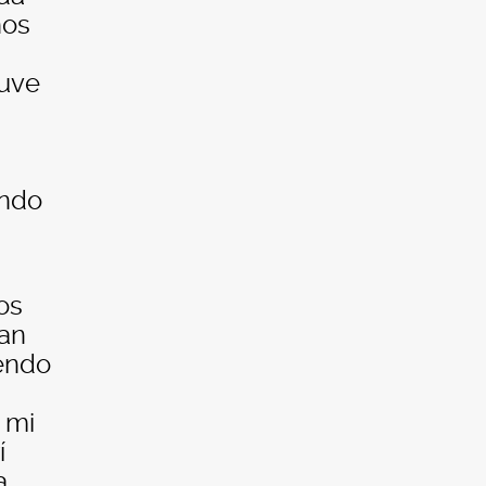
ños
tuve
ando
os
dan
iendo
 mi
í
a