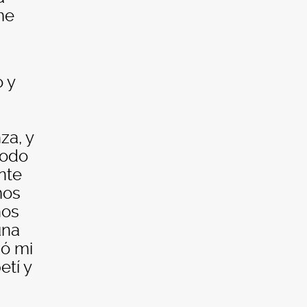
me
 y
za, y
todo
nte
mos
nos
una
mó mi
etí y