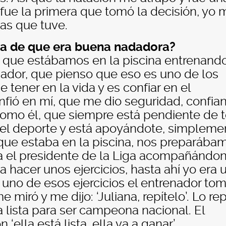
ue la primera que tomó la decisión, yo 
as que tuve.
a de que era buena nadadora?
a que estábamos en la piscina entrenando
nador, que pienso que eso es uno de los
tener en la vida y es confiar en el
nfió en mí, que me dio seguridad, confian
como él, que siempre está pendiente de 
del deporte y está apoyándote, simpleme
que estaba en la piscina, nos preparába
ba el presidente de la Liga acompañándo
hacer unos ejercicios, hasta ahí yo era 
uno de esos ejercicios el entrenador to
miró y me dijo: ‘Juliana, repítelo’. Lo rep
lista para ser campeona nacional. El
‘ella está lista, ella va a ganar’.