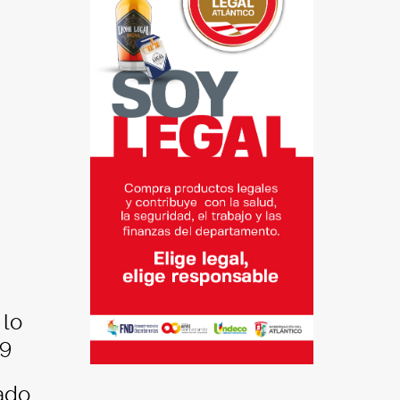
 lo
49
mado