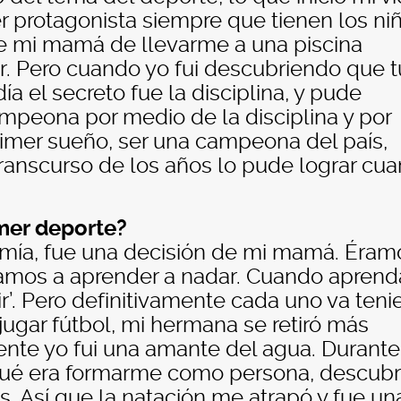
 protagonista siempre que tienen los ni
de mi mamá de llevarme a una piscina
. Pero cuando yo fui descubriendo que 
 día el secreto fue la disciplina, y pude
mpeona por medio de la disciplina y por
rimer sueño, ser una campeona del país,
transcurso de los años lo pude lograr cu
mer deporte?
 mía, fue una decisión de mi mamá. Éram
‘vamos a aprender a nadar. Cuando apren
ir’. Pero definitivamente cada uno va ten
jugar fútbol, mi hermana se retiró más
ente yo fui una amante del agua. Durante
ué era formarme como persona, descubr
. Así que la natación me atrapó y fue un