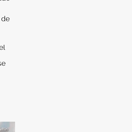
 de
el
se