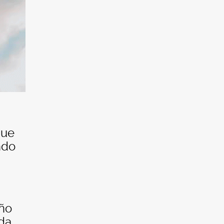
que
ndo
eño
ida