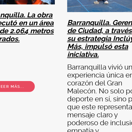
nquilla. La obra
Barranquilla. Geren
ecutó en un área
de Ciudad, a través
 de 2.064 metros
su estrategia Inclú
rados.
Más, impulsó esta
iniciativa.
ok
Barranquilla vivió u
experiencia única en
corazón del Gran
EER MÁS...
Malecón. No solo po
deporte en sí, sino p
que este representa
mensaje claro y
poderoso de inclusi
empatía y