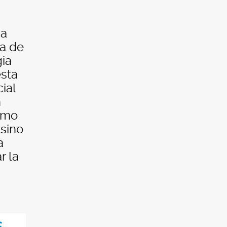
 a
ia de
gia
sta
cial
n
omo
 sino
a
r la