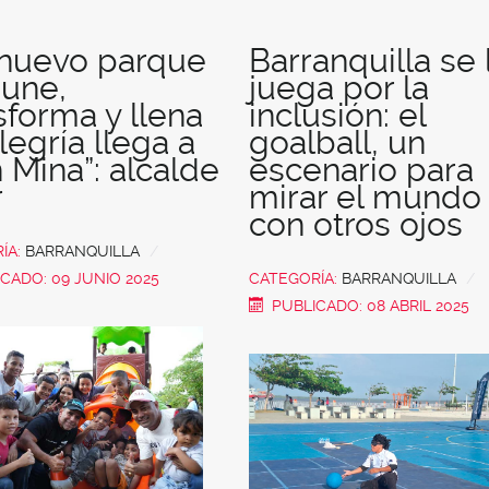
 nuevo parque
Barranquilla se 
une,
juega por la
sforma y llena
inclusión: el
legría llega a
goalball, un
 Mina”: alcalde
escenario para
r
mirar el mundo
con otros ojos
ÍA:
BARRANQUILLA
CADO: 09 JUNIO 2025
CATEGORÍA:
BARRANQUILLA
PUBLICADO: 08 ABRIL 2025