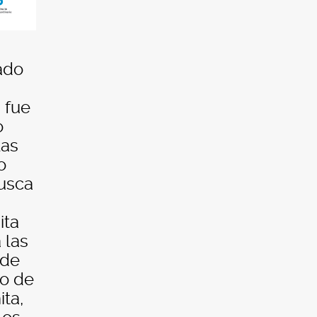
ado
 fue
o
las
o
usca
ita
 las
ide
to de
ita,