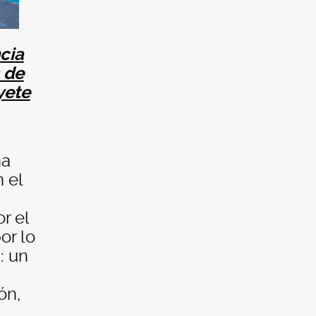
cia
 de
yete
na
 el
r el
or lo
: un
ón,