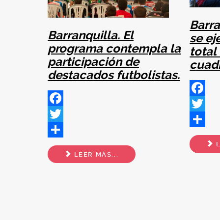
Barra
Barranquilla. El
se ej
programa contempla la
total
participación de
cuad
destacados futbolistas.
Facebo
Facebook
Twitter
Twitter
Share
L
Share
LEER MÁS...