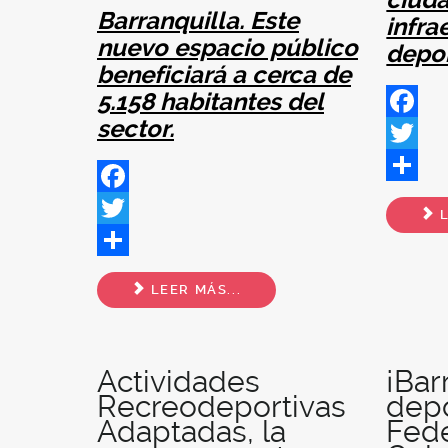
Barranquilla. Este
infra
nuevo espacio público
depor
beneficiará a cerca de
5.158 habitantes del
sector.
Facebo
Twitter
Share
Facebook
L
Twitter
Share
LEER MÁS...
Actividades
¡Bar
Recreodeportivas
depo
Adaptadas, la
Fed