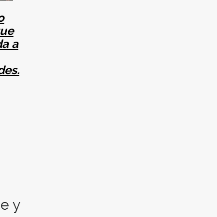
o
que
da a
des.
e y