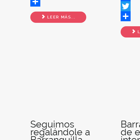
Twitter
Facebo
Share
Twitter
LEER MÁS...
Share
L
Seguimos
Barr
regalándole a
de 
Barranquilla
inte