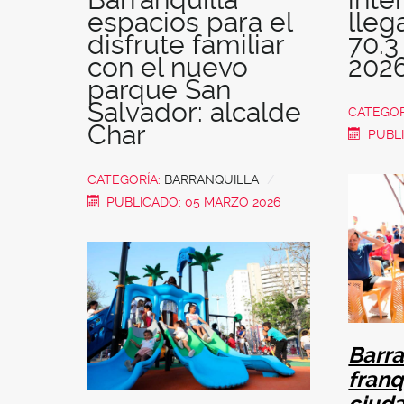
espacios para el
lle
disfrute familiar
70.3
con el nuevo
202
parque San
Salvador: alcalde
CATEGOR
Char
PUBLI
CATEGORÍA:
BARRANQUILLA
PUBLICADO: 05 MARZO 2026
Barra
franq
ciuda