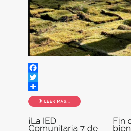
Facebook
Twitter
Share
LEER MÁS...
¡La IED
Fin
Comunitaria 7 de
bien