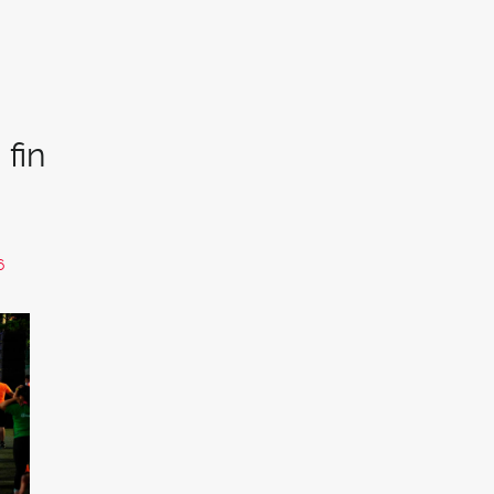
 fin
6