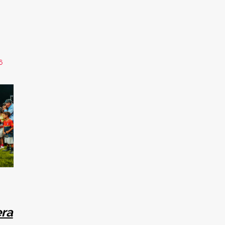
6
era