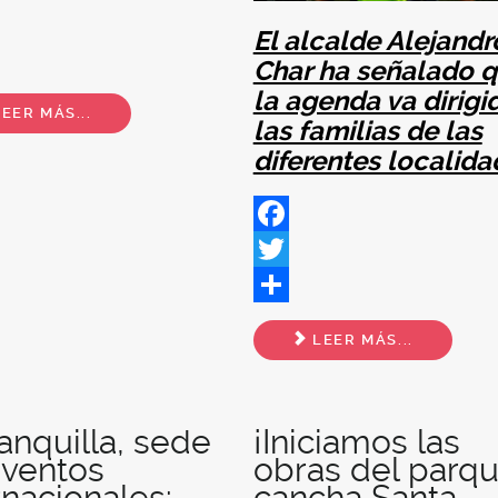
ok
El alcalde Alejandr
Char ha señalado 
la agenda va dirigi
EER MÁS...
las familias de las
diferentes localida
Facebook
Twitter
Share
LEER MÁS...
anquilla, sede
¡Iniciamos las
eventos
obras del parqu
rnacionales:
cancha Santa