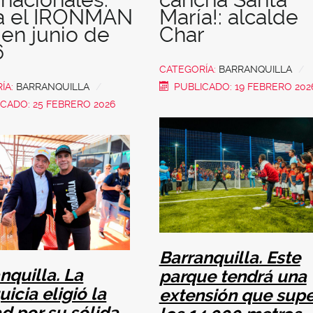
ga el IRONMAN
María!: alcalde
 en junio de
Char
6
CATEGORÍA:
BARRANQUILLA
ÍA:
BARRANQUILLA
PUBLICADO: 19 FEBRERO 202
CADO: 25 FEBRERO 2026
Barranquilla. Este
nquilla. La
parque tendrá una
uicia eligió la
extensión que sup
d por su sólida