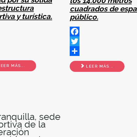
los 14.000 metros
estructura
cuadrados de espa
tiva y turística.
público.
ok
Facebook
Twitter
Share
EER MÁS...
LEER MÁS...
ranquilla, sede
rtiva de la
eración