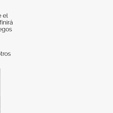
 el
inirá
uegos
tros