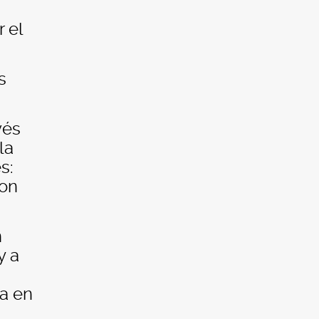
 el
s
vés
la
s:
ron
n
y a
ta en