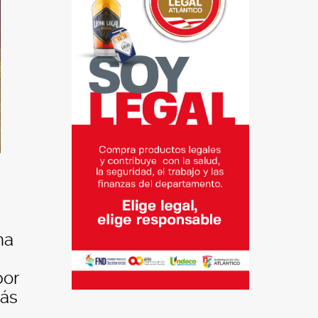
ha
por
más