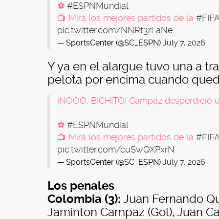
⚽
#ESPNMundial
📺 Mirá los mejores partidos de la
#FIF
pic.twitter.com/NNRt3rLaNe
— SportsCenter (@SC_ESPN)
July 7, 2026
Y ya en el alargue tuvo una a 
pelota por encima cuando quedó
¡NOOO, BICHITO! Campaz desperdició un
⚽
#ESPNMundial
📺 Mirá los mejores partidos de la
#FIF
pic.twitter.com/cuSwQXPxrN
— SportsCenter (@SC_ESPN)
July 7, 2026
Los penales
Colombia (3):
Juan Fernando Quin
Jaminton Campaz (Gol), Juan Cam