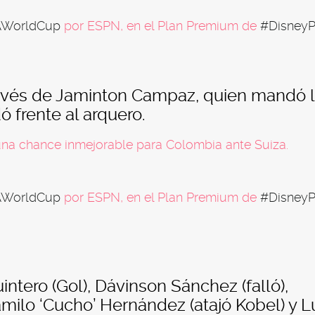
AWorldCup
por ESPN, en el Plan Premium de
#DisneyP
través de Jaminton Campaz, quien mandó 
 frente al arquero.
a chance inmejorable para Colombia ante Suiza.
AWorldCup
por ESPN, en el Plan Premium de
#DisneyP
tero (Gol), Dávinson Sánchez (falló),
ilo ‘Cucho’ Hernández (atajó Kobel) y L