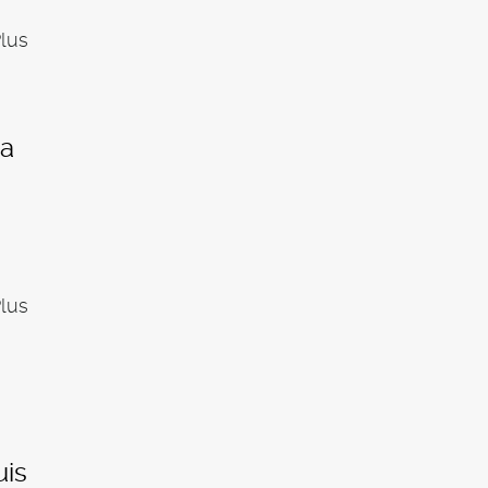
lus
la
lus
uis