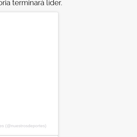
ia terminará líder.
tes (@nuestrosdeportes)