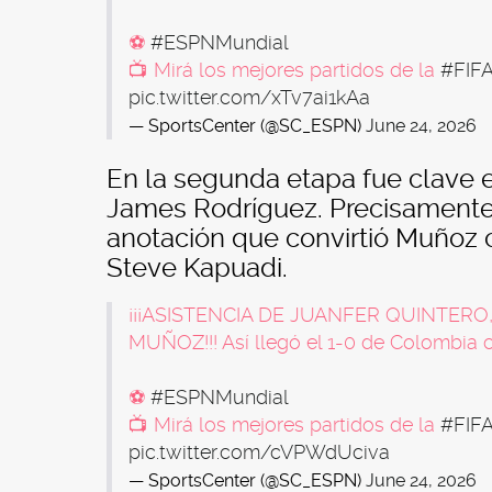
⚽
#ESPNMundial
📺 Mirá los mejores partidos de la
#FIF
pic.twitter.com/xTv7ai1kAa
— SportsCenter (@SC_ESPN)
June 24, 2026
En la segunda etapa fue clave 
James Rodríguez. Precisamente f
anotación que convirtió Muñoz 
Steve Kapuadi.
¡¡¡ASISTENCIA DE JUANFER QUINTER
MUÑOZ!!! Así llegó el 1-0 de Colombia
⚽
#ESPNMundial
📺 Mirá los mejores partidos de la
#FIF
pic.twitter.com/cVPWdUciva
— SportsCenter (@SC_ESPN)
June 24, 2026