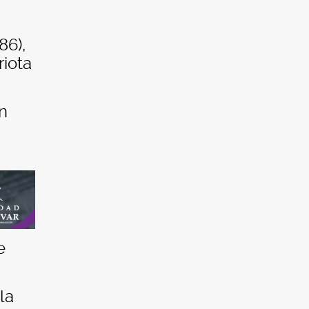
86),
riota
n
e
la