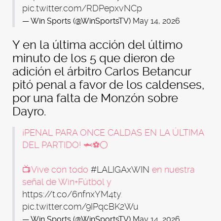
pic.twitter.com/RDPepxvNCp
— Win Sports (@WinSportsTV)
May 14, 2026
Y en la última acción del último
minuto de los 5 que dieron de
adición el árbitro Carlos Betancur
pitó penal a favor de los caldenses,
por una falta de Monzón sobre
Dayro.
¡PENAL PARA ONCE CALDAS EN LA ÚLTIMA
DEL PARTIDO! 🦈⚽⚪
📺Vive con todo
#LALIGAxWIN
en nuestra
señal de Win+Fútbol y
https://t.co/6nfnxYM4ty
.
pic.twitter.com/9IPqcBK2Wu
— Win Sports (@WinSportsTV)
May 14, 2026