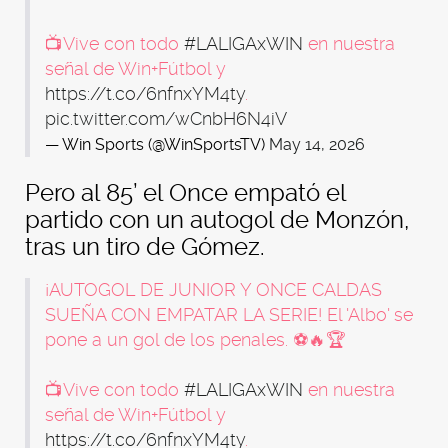
📺Vive con todo
#LALIGAxWIN
en nuestra
señal de Win+Fútbol y
https://t.co/6nfnxYM4ty
.
pic.twitter.com/wCnbH6N4iV
— Win Sports (@WinSportsTV)
May 14, 2026
Pero al 85’ el Once empató el
partido con un autogol de Monzón,
tras un tiro de Gómez.
¡AUTOGOL DE JUNIOR Y ONCE CALDAS
SUEÑA CON EMPATAR LA SERIE! El 'Albo' se
pone a un gol de los penales. ⚽🔥🏆
📺Vive con todo
#LALIGAxWIN
en nuestra
señal de Win+Fútbol y
https://t.co/6nfnxYM4ty
.