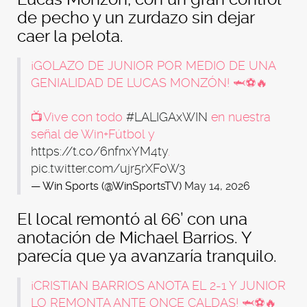
de pecho y un zurdazo sin dejar
caer la pelota.
¡GOLAZO DE JUNIOR POR MEDIO DE UNA
GENIALIDAD DE LUCAS MONZÓN! 🦈⚽🔥
📺Vive con todo
#LALIGAxWIN
en nuestra
señal de Win+Fútbol y
https://t.co/6nfnxYM4ty
.
pic.twitter.com/ujr5rXFoW3
— Win Sports (@WinSportsTV)
May 14, 2026
El local remontó al 66’ con una
anotación de Michael Barrios. Y
parecía que ya avanzaría tranquilo.
¡CRISTIAN BARRIOS ANOTA EL 2-1 Y JUNIOR
LO REMONTA ANTE ONCE CALDAS! 🦈⚽🔥