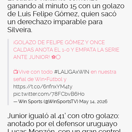
ganando al minuto 15 con un golazo
de Luis Felipe Gómez, quien sacó
un derechazo imparable para
Silveira.
¡GOLAZO DE FELIPE GÓMEZ Y ONCE
CALDAS ANOTA EL 1-0 Y EMPATA LA SERIE
ANTE JUNIOR! ⚽⚪
📺Vive con todo
#LALIGAxWIN
en nuestra
señal de Win+Fútbol y
https://t.co/6nfnxYM4ty
.
pic.twitter.com/78FCbvB6Ho
— Win Sports (@WinSportsTV)
May 14, 2026
Junior igualó al 41’ con otro golazo:
anotado por el defensor uruguayo
Lucas Monzón, con un gran control