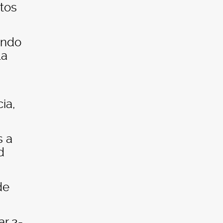
utos
endo
la
ia,
s a
d
de
ar 2-