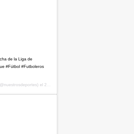
echa de la Liga de
e #Fútbol #Futboleros
@nuestrosdeportes) el
23 de Oct de 2018 a las 5:38 PDT