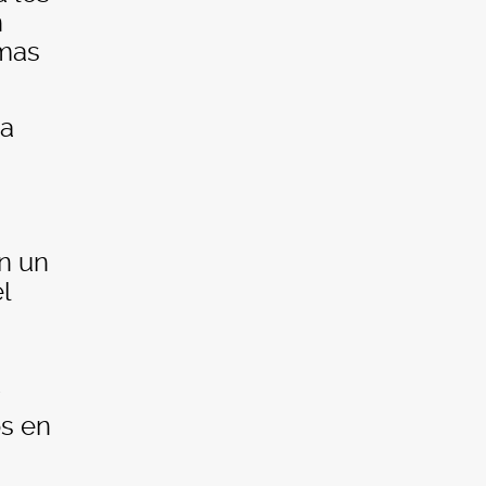
n
imas
ta
n un
l
os en