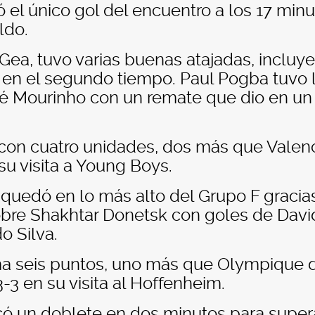
 el único gol del encuentro a los 17 min
ldo.
 Gea, tuvo varias buenas atajadas, incluy
en el segundo tiempo. Paul Pogba tuvo 
sé Mourinho con un remate que dio en un
on cuatro unidades, dos más que Valenc
su visita a Young Boys.
y quedó en lo más alto del Grupo F gracia
sobre Shakhtar Donetsk con goles de Davi
o Silva.
ma seis puntos, uno más que Olympique 
-3 en su visita al Hoffenheim.
có un doblete en dos minutos para super