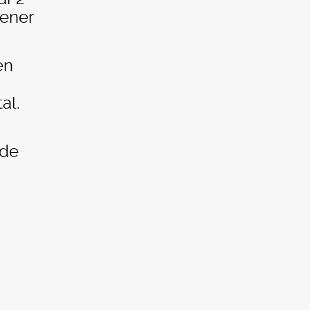
tener
en
al.
 de