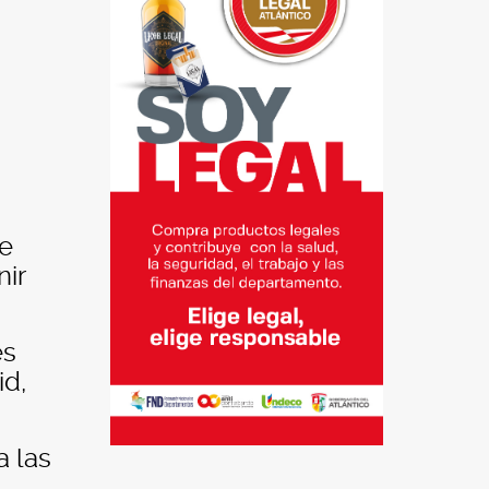
de
nir
es
id,
a las