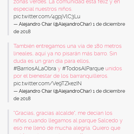
zonas verdes. La comunidad está feliz y en
especial nuestros niños.
pic.twitter.com/4gpjVlC3Lu
— Alejandro Char (@AlejandroChar)
1 de diciembre
de 2018
También entregamos una vía de 180 metros
lineales, aquí ya no pisarán más barro. Sin
duda es un gran día para ellos,
#BarriosALaObra
y
#TodosAlParque
unidos
por el bienestar de los barranquilleros.
pic.twitter.com/Ve9TZkezIN
— Alejandro Char (@AlejandroChar)
1 de diciembre
de 2018
"Gracias, gracias alcalde", me decían los
niños cuando llegamos al parque Salcedo y
eso me llenó de mucha alegría. Quiero que