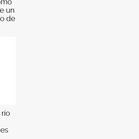
como
de un
lo de
río
nes