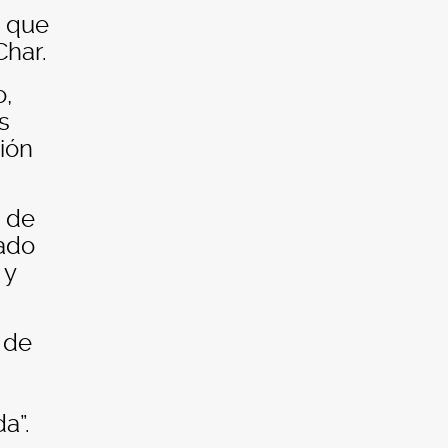
s que
Char.
o,
s
ción
a de
cado
 y
 de
a”.