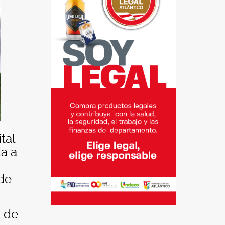
tal
da a
 de
n de