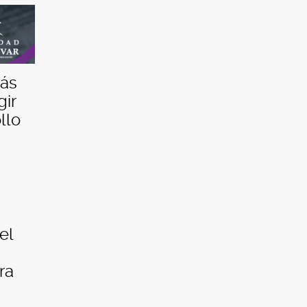
más
gir
llo
el
ra